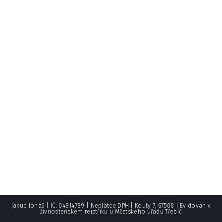
Jakub Jonáš | IČ: 04814789 | Neplátce DPH | Kouty 7, 67508 | Evidován v
živnostenském rejstříku u Městského úřadu Třebíč