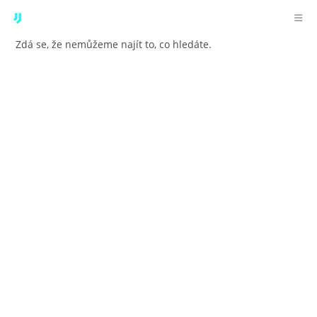
Přejít
k
obsahu
Zdá se, že nemůžeme najít to, co hledáte.